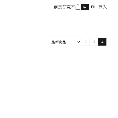
創意研究室
登入
EN
中
2
3
4